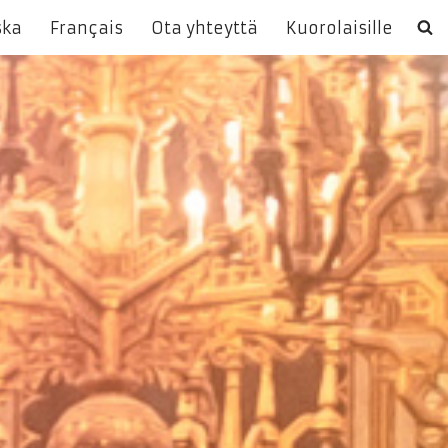
ska
Français
Ota yhteyttä
Kuorolaisille