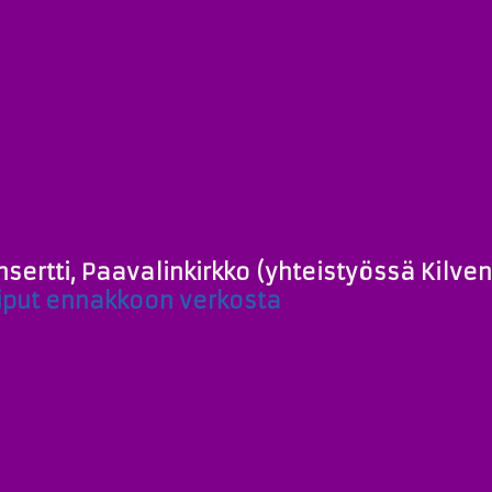
nsertti, Paavalinkirkko (yhteistyössä Kilve
iput ennakkoon verkosta