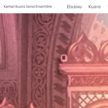
Etusivu
Kuoro
Kamarikuoro SonorEnsemble
Siirry
suoraan
sisältöön