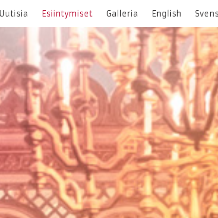
Uutisia
Esiintymiset
Galleria
English
Sven