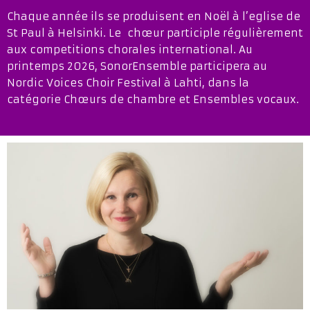
Chaque année ils se produisent en Noël à l’eglise de
St Paul à Helsinki. Le chœur participle régulièrement
aux competitions chorales international. Au
printemps 2026, SonorEnsemble participera au
Nordic Voices Choir Festival à Lahti, dans la
catégorie Chœurs de chambre et Ensembles vocaux.