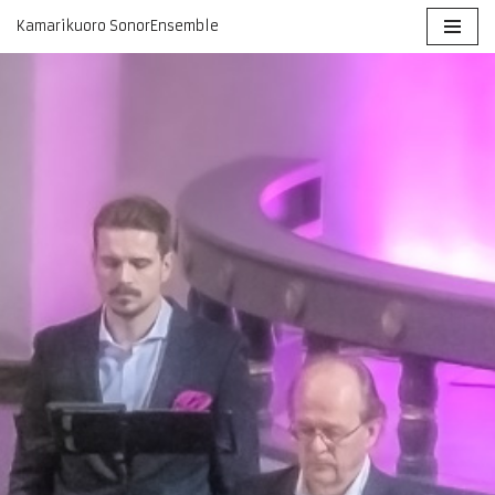
Kamarikuoro SonorEnsemble
Siirry
suoraan
sisältöön