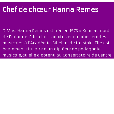
Chef de chœur Hanna Remes
D.Mus. Hanna Remes est née en 1973 à Kemi au nord
de Finlande. Elle a fait s mixtes et membes études
musicales à l’Académie-Sibelius de Helsinki. Elle est
également titulaire d’un diplôme de pédagogie
musicale,qu’elle a obtenu au Consertatoire de Centre
Finlande à Jyväskylä.
Actuellement Hanna Remes dirige quatro chœurs à
Helsinki: Helsingin Laulu depuis 1998, Kilven Kuoro
depuis 2000, Sekakuoroliiton Liittokuoro FluoCanto
depuis 2019 et le chœur de chambre SonorEnsemble,
qu’elle fondé en 2002.
Hanna Remes travaille comme secretaire de