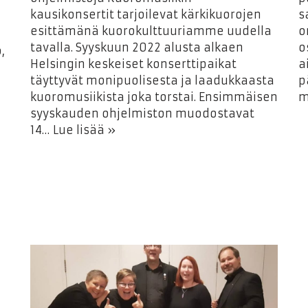
kausikonsertit tarjoilevat kärkikuorojen
s
esittämänä kuorokulttuuriamme uudella
o
tavalla. Syyskuun 2022 alusta alkaen
o
,
Helsingin keskeiset konserttipaikat
a
täyttyvät monipuolisesta ja laadukkaasta
p
kuoromusiikista joka torstai. Ensimmäisen
m
syyskauden ohjelmiston muodostavat
14…
Lue lisää »