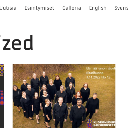
Uutisia
Esiintymiset
Galleria
English
Sven
ized