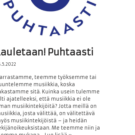
Lauletaan! Puhtaasti
6.5.2022
arrastamme, teemme työksemme tai
uuntelemme musiikkia, koska
akastamme sitä. Kuinka usein tulemme
ilti ajatelleeksi, että musiikkia ei ole
lman musiikintekijöitä? Jotta meillä on
usiikkia, josta välittää, on välitettävä
yös musiikintekijöistä – ja heidän
ekijänoikeuksistaan. Me teemme niin ja