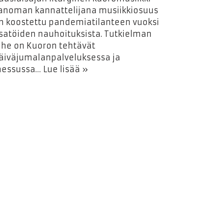
anoman kannattelijana musiikkiosuus
n koostettu pandemiatilanteen vuoksi
satöiden nauhoituksista. Tutkielman
ihe on Kuoron tehtävät
äiväjumalanpalveluksessa ja
essussa…
Lue lisää »