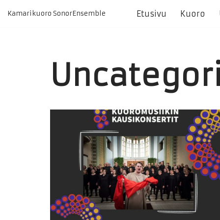
Etusivu
Kuoro
Kamarikuoro SonorEnsemble
Siirry
suoraan
sisältöön
Uncategor