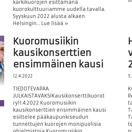
o
kärkikuorojen esittämänä
kuorokulttuuriamme uudella tavalla.
Syyskuun 2022 alusta alkaen
Helsingin…
Lue lisää »
Kuoromusiikin
kausikonserttien
ensimmäinen kausi
12.4.2022
5
TIEDOTEVAPAA
K
JULKAISTAVAKSIKausikonserttikuorot
R
ry11.4.2022 Kuoromusiikin
t
kausikonserttien ensimmäinen kausi
T
esittelee pääkaupunkiseudun
T
tunnettujen kuorojen monipuolisia
t
ohjelmistoja Kuoromusiikin
p