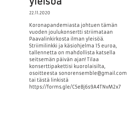
yleisöä
22.11.2020
Koronapandemiasta johtuen tämän
vuoden joulukonsertti striimataan
Paavalinkirkosta ilman yleisöä.
Striimilinkki ja käsiohjelma 15 euroa,
tallennetta on mahdollista katsella
seitsemän päivän ajan! Tilaa
konserttipakettisi kuorolaisilta,
osoitteesta sonorensemble@gmail.com
tai tästä linkistä
https://forms.gle/C5eBj6s9A4TNvM2x7