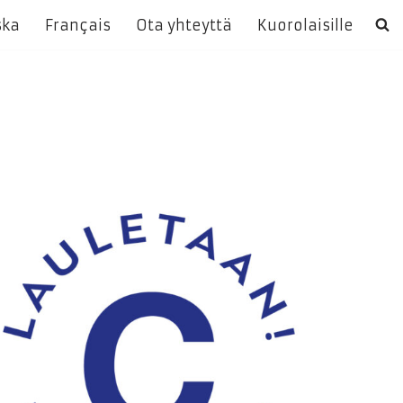
ska
Français
Ota yhteyttä
Kuorolaisille