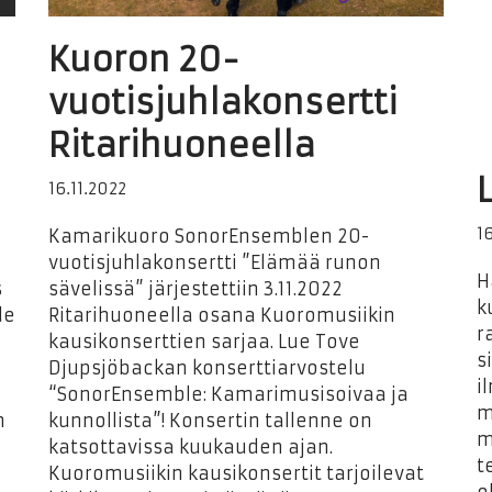
Kuoron 20-
vuotisjuhlakonsertti
Ritarihuoneella
16.11.2022
1
Kamarikuoro SonorEnsemblen 20-
vuotisjuhlakonsertti ”Elämää runon
H
s
sävelissä” järjestettiin 3.11.2022
k
de
Ritarihuoneella osana Kuoromusiikin
r
kausikonserttien sarjaa. Lue Tove
s
Djupsjöbackan konserttiarvostelu
i
“SonorEnsemble: Kamarimusisoivaa ja
m
n
kunnollista”! Konsertin tallenne on
m
katsottavissa kuukauden ajan.
t
Kuoromusiikin kausikonsertit tarjoilevat