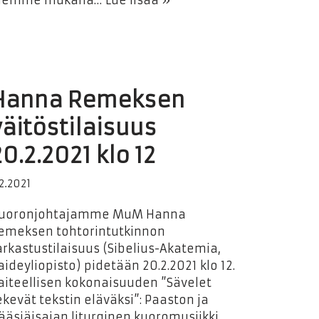
lemme mukana…
Lue lisää »
Hanna Remeksen
väitöstilaisuus
20.2.2021 klo 12
.2.2021
uoronjohtajamme MuM Hanna
emeksen tohtorintutkinnon
arkastustilaisuus (Sibelius-Akatemia,
aideyliopisto) pidetään 20.2.2021 klo 12.
aiteellisen kokonaisuuden ”Sävelet
ekevät tekstin eläväksi”: Paaston ja
ääsiäisajan liturginen kuoromusiikki